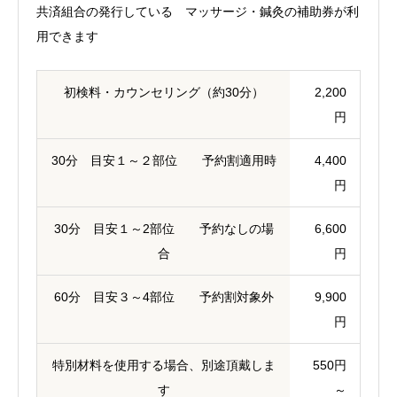
共済組合の発行している マッサージ・鍼灸の補助券が利
用できます
初検料・カウンセリング（約30分）
2,200
円
30分 目安１～２部位 予約割適用時
4,400
円
30分 目安１～2部位 予約なしの場
6,600
合
円
60分 目安３～4部位 予約割対象外
9,900
円
特別材料を使用する場合、別途頂戴しま
550円


電話
LINEから予約
す
～